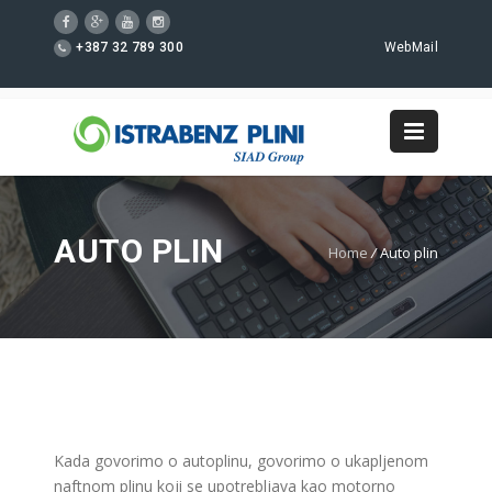
+387 32 789 300
WebMail
AUTO PLIN
Home
/
Auto plin
Kada govorimo o autoplinu, govorimo o ukapljenom
naftnom plinu koji se upotrebljava kao motorno