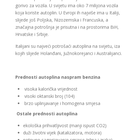
gorivo za vozila. U svijetu ima oko 7 milijona vozila
koja koriste autoplin. U Evropi ih najviše ima u Italiji,
slijede još Poljska, Nizozemska i Francuska, a
značajna potrošnja je prisutna i na prostorima BiH,
Hrvatske i Srbije.
Italijani su najveći potrošaći autoplina na svijetu, iza
kojih slijede Holanđani, Južnokorejanci i Australijanci.
Prednosti autoplina naspram benzina
visoka kalorička vrijednost
visoki oktanski broj (104)
brzo uplinjavanje i homogena smjesa
Ostale prednosti autoplina
ekološka prihvatljivost (manji ispust CO2)
duži životni vijek (katalizatora, motora)
potpuno sagorijevanje smjese (plina i zraka)