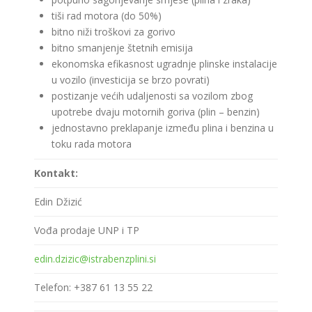
tiši rad motora (do 50%)
bitno niži troškovi za gorivo
bitno smanjenje štetnih emisija
ekonomska efikasnost ugradnje plinske instalacije
u vozilo (investicija se brzo povrati)
postizanje većih udaljenosti sa vozilom zbog
upotrebe dvaju motornih goriva (plin – benzin)
jednostavno preklapanje između plina i benzina u
toku rada motora
Kontakt:
Edin Džizić
Vođa prodaje UNP i TP
edin.dzizic@istrabenzplini.si
Telefon: +387 61 13 55 22