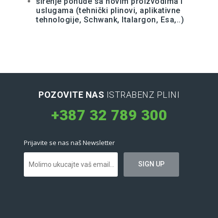
širenje ponude sa novim proizvodima i
uslugama (tehnički plinovi, aplikativne
tehnologije, Schwank, Italargon, Esa,..)
POZOVITE NAS
ISTRABENZ PLINI
+387 32 789 300
Prijavite se nas naš Newsletter