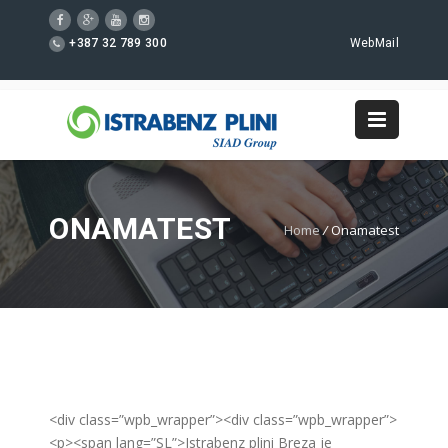
+387 32 789 300
WebMail
ONAMATEST
Home
/
Onamatest
<div class=”wpb_wrapper”><div class=”wpb_wrapper”>
<p><span lang=”SL”>Istrabenz plini Breza je