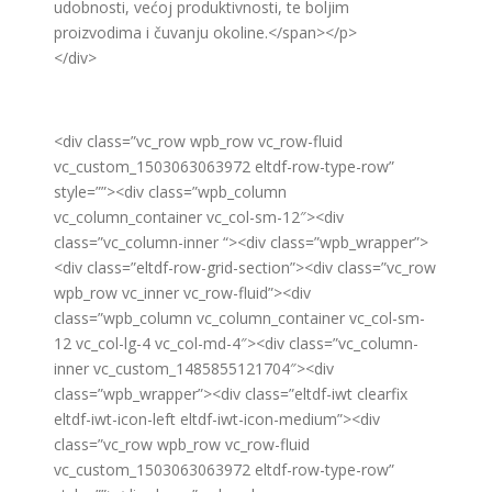
udobnosti, većoj produktivnosti, te boljim
proizvodima i čuvanju okoline.</span></p>
</div>
<div class=”vc_row wpb_row vc_row-fluid
vc_custom_1503063063972 eltdf-row-type-row”
style=””><div class=”wpb_column
vc_column_container vc_col-sm-12″><div
class=”vc_column-inner “><div class=”wpb_wrapper”>
<div class=”eltdf-row-grid-section”><div class=”vc_row
wpb_row vc_inner vc_row-fluid”><div
class=”wpb_column vc_column_container vc_col-sm-
12 vc_col-lg-4 vc_col-md-4″><div class=”vc_column-
inner vc_custom_1485855121704″><div
class=”wpb_wrapper”><div class=”eltdf-iwt clearfix
eltdf-iwt-icon-left eltdf-iwt-icon-medium”><div
class=”vc_row wpb_row vc_row-fluid
vc_custom_1503063063972 eltdf-row-type-row”