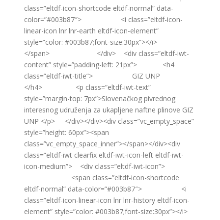
class=”eltdf-icon-shortcode eltdf-normal” data-
color=”#003b87″> <i class=”eltdf-icon-
linear-icon lnr lnr-earth eltdf-icon-element”
style=”color: #003b87;font-size:30px”></i>
</span> </div> <div class=”eltdf-iwt-
content” style=”padding-left: 21px”> <h4
class=”eltdf-iwt-title”> GIZ UNP
</h4> <p class=”eltdf-iwt-text”
style=”margin-top: 7px”>Slovenačkog pivrednog
interesnog udruženja za ukapljene naftne plinove GIZ
UNP </p> </div></div><div class=”vc_empty_space”
style=”height: 60px”><span
class=”vc_empty_space_inner”></span></div><div
class=”eltdf-iwt clearfix eltdf-iwt-icon-left eltdf-iwt-
icon-medium”> <div class=”eltdf-iwt-icon”>
<span class=”eltdf-icon-shortcode
eltdf-normal” data-color=”#003b87″> <i
class=”eltdf-icon-linear-icon lnr lnr-history eltdf-icon-
element” style=”color: #003b87;font-size:30px”></i>