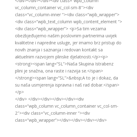
</div></div></div><div class=”wpb_column
vc_column_container vc_col-sm-8″><div
class=”vc_column-inner “><div class=”wpb_wrapper”>
<div class=”wpb_text_column wpb_content_element “>
<div class=”wpb_wrapper”> <p>Sa tim vezama
obezbjeđujemo našim poslovnim partnerima uvijek
kvalitetne i napredne usluge, jer imamo brz pristup do
novih znanja i saznanja i redovan kontakt sa
aktuelnim razvojem plinske djelatnosti.</p><p>
<strong><span lang=”SL”>Naša Skupina Istrabenz
plini je snažna, ona raste i razvija se.</span>
</strong><span lang=”SL”>&nbsp;A to je i dokaz, da
su naša usmjerenja ispravna i naš rad dobar.</span>
</p>
</div> </div></div></div></div><div
class=”wpb_column vc_column_container vc_col-sm-
2″><div class=”vc_column-inner “><div
class=”wpb_wrapper”></div></div></div></div>