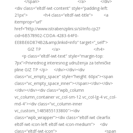
</span> </a> </div>
<div class=”eltdf-iwt-content” style=”padding-left:
21px”> <h4 class=”eltdf-iwt-title”> <a
itemprop=”url”
href=”http://www.istrabenzplini.si/sl/info.cp2?
cid=6B578902-CDDA-4283-64F0-
EE8BE6D874B2&amp;linkid=info” target=”_self”>
GIZ TP </a> </h4>
<p class=”eltdf-iwt-text” style=”margin-top:
7px”>Privrednog interesnog udruženja za tehničke
pline GIZ TP </p> </div></div><div
class=”vc_empty_space” style=”height: 60px”><span
class=”vc_empty_space_inner”></span></div></div>
</div></div><div class=”wpb_column
vc_column_container vc_col-sm-12 vc_col-lg-4 vc_col-
md-4″><div class=”vc_column-inner
vc_custom_1485855133800″><div
class=”wpb_wrapper”><div class=”eltdf-iwt clearfix
eltdf-iwt-icon-left eltdf-iwt-icon-medium”> <div
class=”eltdf-iwt-icon”> <span