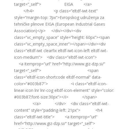
target=”_self”> EIGA </a>
</h4> <p class=”eltdf-iwt-text”
style=”margin-top: 7px”>Evropskog udruženja za
tehničke plinove EIGA (European Industrial Gases
Association)</p> </div></div><div
class=”vc_empty_space” style=”height: 60px”><span
class=”vc_empty_space_inner”></span></div><div
class=”eltdf-iwt clearfix eltdf-iwt-icon-left eltdf-iwt-
icon-medium”> <div class=”eltdf-iwt-icon”>
<a itemprop=”url” href=”http://www.giz-dzp.si/”
target=”_self”> <span
class=”eltdf-icon-shortcode eltdf-normal” data-
color=”#003b87″> <i class=”eltdf-icon-
linear-icon lnr lnr-cog eltdf-icon-element” style=”color:
#003b87;font-size:30px”></i> </span>
</a> </div> <div class=”eltdf-iwt-
content” style=”padding-left: 21px”> <h4
class=”eltdf-iwt-title”> <a itemprop=”url”
href=”http://www.giz-dzp.si/” target=”_self”>