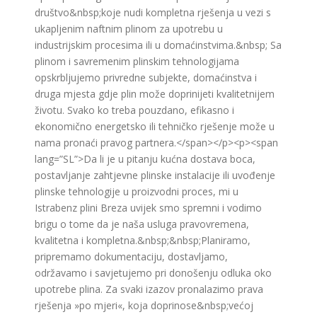
društvo&nbsp;koje nudi kompletna rješenja u vezi s
ukapljenim naftnim plinom za upotrebu u
industrijskim procesima ili u domaćinstvima.&nbsp; Sa
plinom i savremenim plinskim tehnologijama
opskrbljujemo privredne subjekte, domaćinstva i
druga mjesta gdje plin može doprinijeti kvalitetnijem
životu. Svako ko treba pouzdano, efikasno i
ekonomično energetsko ili tehničko rješenje može u
nama pronaći pravog partnera.</span></p><p><span
lang=”SL”>Da li je u pitanju kućna dostava boca,
postavljanje zahtjevne plinske instalacije ili uvođenje
plinske tehnologije u proizvodni proces, mi u
Istrabenz plini Breza uvijek smo spremni i vodimo
brigu o tome da je naša usluga pravovremena,
kvalitetna i kompletna.&nbsp;&nbsp;Planiramo,
pripremamo dokumentaciju, dostavljamo,
održavamo i savjetujemo pri donošenju odluka oko
upotrebe plina. Za svaki izazov pronalazimo prava
rješenja »po mjeri«, koja doprinose&nbsp;većoj