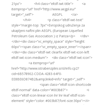
21px”> <h4 class=”eltdf-iwt-title”> <a
itemprop=”url” href=”http://www.aegpl.eu/”
target=”_self”> AEGPL </a>
</h4> <p class=”eltdf-iwt-text”
style=”margin-top: 7px”>Evropskog udruženja za
ukapljeni naftni plin AEGPL (European Liquefied
Petroleum Gas Association ) iz Pariza</p> </div>
</div><div class=”vc_empty_space” style=”height:
60px”><span class=”vc_empty_space_inner”></span>
</div><div class=”eltdf-iwt clearfix eltdf-iwt-icon-left
eltdf-iwt-icon-medium”> <div class=”eltdf-iwt-icon”>
<a itemprop=”url”
href=”http://www.istrabenzplini.si/sl/info.cp2?
cid=6B578902-CDDA-4283-64F0-
EE8BE6D874B2&amp;linkid=info” target=”_self”>
<span class=”eltdf-icon-shortcode
eltdf-normal” data-color=”#003b87″> <i
class=”eltdf-icon-linear-icon lnr lnr-leaf eltdf-icon-
element” style=”color: #003b87;font-size:30px”></i>