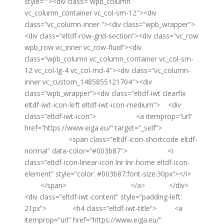
style=””><div class=”wpb_column
vc_column_container vc_col-sm-12″><div
class=”vc_column-inner “><div class=”wpb_wrapper”>
<div class=”eltdf-row-grid-section”><div class=”vc_row
wpb_row vc_inner vc_row-fluid”><div
class=”wpb_column vc_column_container vc_col-sm-
12 vc_col-lg-4 vc_col-md-4″><div class=”vc_column-
inner vc_custom_1485855121704″><div
class=”wpb_wrapper”><div class=”eltdf-iwt clearfix
eltdf-iwt-icon-left eltdf-iwt-icon-medium”> <div
class=”eltdf-iwt-icon”> <a itemprop=”url”
href=”https://www.eiga.eu/” target=”_self”>
<span class=”eltdf-icon-shortcode eltdf-
normal” data-color=”#003b87″> <i
class=”eltdf-icon-linear-icon lnr lnr-home eltdf-icon-
element” style=”color: #003b87;font-size:30px”></i>
</span> </a> </div>
<div class=”eltdf-iwt-content” style=”padding-left:
21px”> <h4 class=”eltdf-iwt-title”> <a
itemprop=”url” href=”https://www.eiga.eu/”