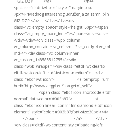
GIZ DZP </a> </h4>
<p class=”eltdf-iwt-text” style=”margin-top:
7px”>Privrednog interesnog udruženja za zemni plin
GIZ DZP </p> </div></div><div
class=”vc_empty_space” style=”height: 60px”><span
class=”vc_empty_space_inner”></span></div></div>
</div></div><div class=”wpb_column
vc_column_container vc_col-sm-12 vc_col-lg-4 vc_col-
md-4″><div class=”vc_column-inner
vc_custom_1485855127554″><div
class=”wpb_wrapper”><div class=”eltdf-iwt clearfix
eltdf-iwt-icon-left eltdf-iwt-icon-medium”> <div
class=”eltdf-iwt-icon”> <a itemprop=”url”
href=”http://www.aegpl.eu/” target=”_self”>
<span class=”eltdf-icon-shortcode eltdf-
normal” data-color=”#003b87″> <i
class=”eltdf-icon-linear-icon lnr lnr-diamond eltdf-icon-
element” style=”color: #003b87;font-size:30px”></i>
</span> </a> </div>
<div class=”eltdf-iwt-content” style=”padding-left: