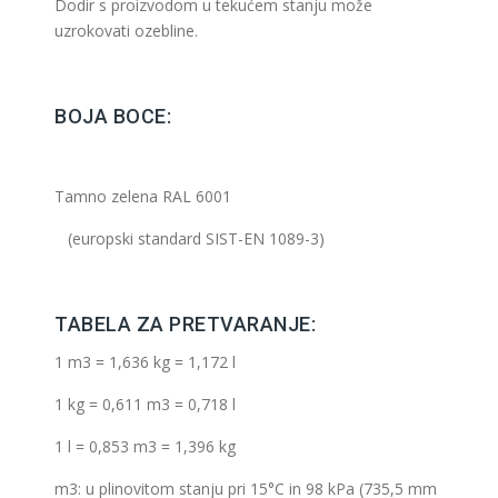
Dodir s proizvodom u tekućem stanju može
uzrokovati ozebline.
BOJA BOCE:
Tamno zelena RAL 6001
(europski standard SIST-EN 1089-3)
TABELA ZA PRETVARANJE:
1 m3 = 1,636 kg = 1,172 l
1 kg = 0,611 m3 = 0,718 l
1 l = 0,853 m3 = 1,396 kg
m3: u plinovitom stanju pri 15°C in 98 kPa (735,5 mm