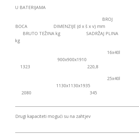
U BATERIJAMA
BROJ
BOCA DIMENZIJE (d x š x v) mm
BRUTO TEŽINA kg SADRŽAJ PLINA
kg
16x40l
900x900x1910
1323 220,8
25x40l
1130x1130x1935
2080 345
__________________________________________________________________
Drugi kapaciteti mogući su na zahtjev
__________________________________________________________________