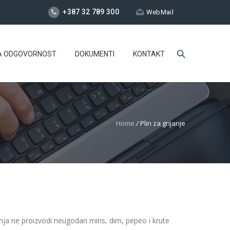
+387 32 789 300
WebMail
A ODGOVORNOST
DOKUMENTI
KONTAKT
Home
/
Plin za grijanje
nja ne proizvodi neugodan miris, dim, pepeo i krute