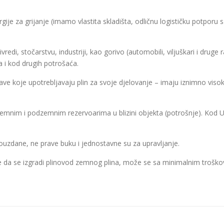
rgije za grijanje (imamo vlastita skladišta, odličnu logističku potpo
redi, stočarstvu, industriji, kao gorivo (automobili, viljuškari i drug
 i kod drugih potrošaća.
ave koje upotrebljavaju plin za svoje djelovanje – imaju iznimno viso
nim i podzemnim rezervoarima u blizini objekta (potrošnje). Kod 
pouzdane, ne prave buku i jednostavne su za upravljanje.
 da se izgradi plinovod zemnog plina, može se sa minimalnim troškov