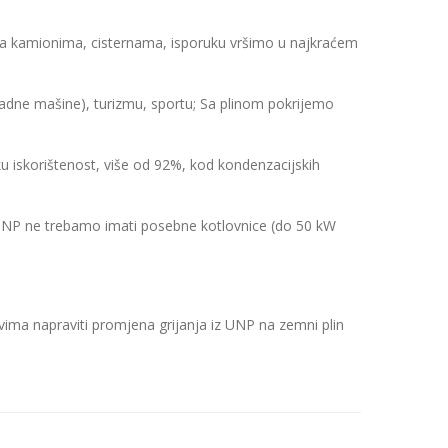
ru sa kamionima, cisternama, isporuku vršimo u najkraćem
e radne mašine), turizmu, sportu; Sa plinom pokrijemo
ku iskorištenost, više od 92%, kod kondenzacijskih
UNP ne trebamo imati posebne kotlovnice (do 50 kW
ima napraviti promjena grijanja iz UNP na zemni plin