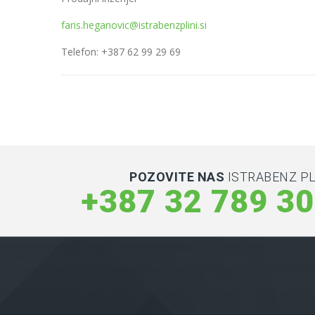
faris.heganovic@istrabenzplini.si
Telefon: +387 62 99 29 69
POZOVITE NAS
ISTRABENZ PL
+387 32 789 3