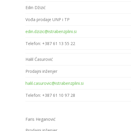
Edin Džizić
Vođa prodaje UNP i TP
edin.dzizic@istrabenzplini.si
Telefon: +387 61 13 55 22
Halil Ćasurović
Prodajni inženjer
halil.casurovic@istrabenzplini.si
Telefon: +387 61 10 97 28
Faris Heganović
Prodajni inženjer