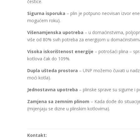
čestice.
Sigurna isporuka
– plin je potpuno neovisan izvor ene
mogućem roku).
Višenamjenska upotreba
– u domaćinstvima, poljopriv
više od 80% svih potreba za energijom u domaćinstvima
Visoka iskorištenost energije
– potrošaći plina – spr
kotlova čak do 109%.
Dupla ušteda prostora
– UNP možemo čuvati u nadzem
moći kotla).
Jednostavna upotreba
– plinske sprave su sigurne i 
Zamjena sa zemnim plinom
– Kada dođe do situacije
(mijenjaju se dizne u plinskim kotlovima).
Kontakt: