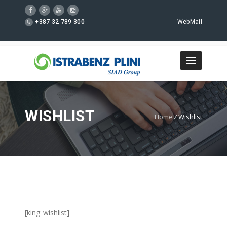
+387 32 789 300
WebMail
WISHLIST
Home
/
Wishlist
[king_wishlist]